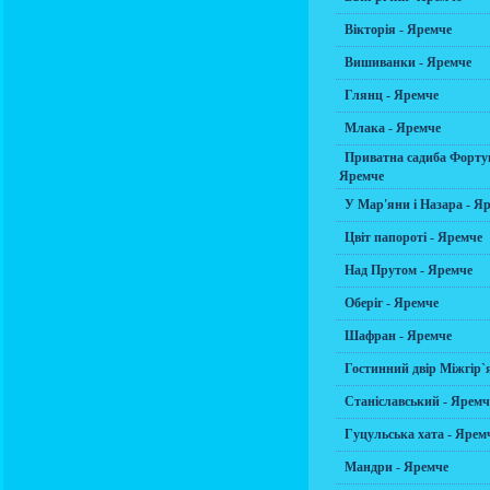
Вікторія - Яремче
Вишиванки - Яремче
Глянц - Яремче
Млака - Яремче
Приватна садиба Фортун
Яремче
У Мар'яни і Назара - Я
Цвіт папороті - Яремче
Над Прутом - Яремче
Оберіг - Яремче
Шафран - Яремче
Гостинний двір Міжгір`
Станіславський - Яремч
Гуцульська хата - Ярем
Мандри - Яремче