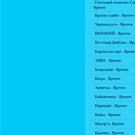
Готельний комплекс Соф
Яремче
Красна садиба - Яремче
Червона рута - Яремче
НЕБОКРАЙ - Яремче
На стежці Довбуша - Яр
Карпатські зорі - Яремч
АННА - Яремче
Боярський - Яремче
Ватра - Яремче
Анничка - Яремче
Бойківчанка - Яремче
Первоцвіт - Яремче
Вуйко - Яремче
Міжгір’я- Яремче
Краєвид - Яремче