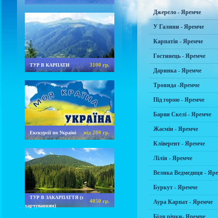
Джерело - Яремче
У Галини - Яремче
Карпатія - Яремче
Гостинець - Яремче
3100 гр.
ТУР В КАРПАТИ
Даринка - Яремче
Троянда -Яремче
Під горою - Яремче
Барви Скелі - Яремче
Жасмін - Яремче
від 200 гр.
Екскурсії по Україні
Кліверент - Яремче
Лілія - Яремче
Велика Ведмедиця - Яр
Буркут - Яремче
ТУР В ЗАКАРПАТТЯ (з
4050 гр.
Аура Карпат - Яремче
харчуванням)
Біля річки- Яремче