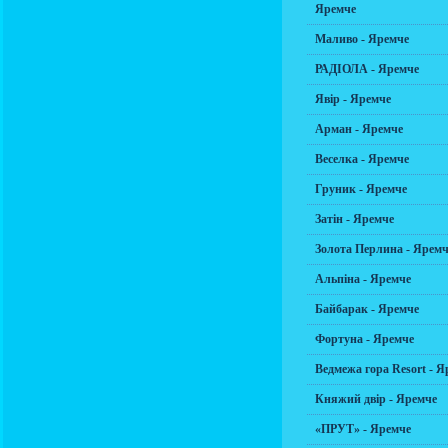
Яремче
Маливо - Яремче
РАДІОЛА - Яремче
Явір - Яремче
Арман - Яремче
Веселка - Яремче
Груник - Яремче
Затін - Яремче
Золота Перлина - Яремч
Альпіна - Яремче
Байбарак - Яремче
Фортуна - Яремче
Ведмежа гора Resort - Я
Княжий двір - Яремче
«ПРУТ» - Яремче