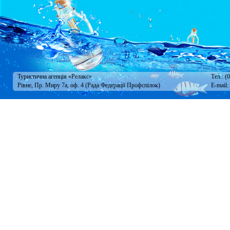
Туристична агенція «Релакс»
Тел.: (
Рівне, Пр. Миру 7а, оф. 4 (Рада Федерації Профспілок)
E-mail: