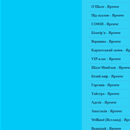
О`Шале - Яремче
Під скалою - Яремче
СОФІЯ - Яремче
Білогір'я - Яремче
Вершина - Яремче
Карпатський замок - Я
VIP-клас - Яремче
Шале Монблан - Яремч
Білий явір - Яремче
Горгани - Яремче
Тайстра - Яремче
Аделіс - Яремче
Анастасія - Яремче
Wellland (Велланд) - Яр
Водограй - Яремче