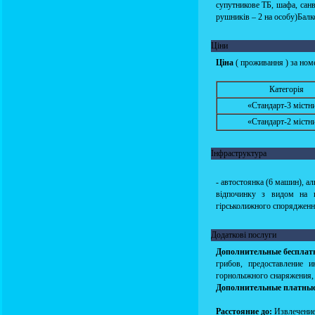
супутникове ТБ, шафа, санв
рушників – 2 на особу)Балк
Ціни
Ціна
( проживання ) за номе
Категорія
«Стандарт-3 містн
«Стандарт-2 містн
Інфраструктура
- автостоянка (6 машин), ал
відпочинку з видом на г
гірськолижного спорядження
Додаткові послуги
Дополнительные бесплат
грибов, предоставление 
горнолыжного снаряжения, 
Дополнительные платные
Расстояние до:
Извлечение