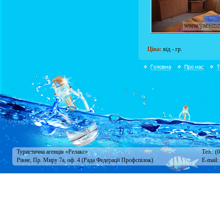
Ціна:
від - гр.
Туристична агенція «Релакс»
Тел.: (
Рівне, Пр. Миру 7а, оф. 4 (Рада Федерації Профспілок)
E-mail: