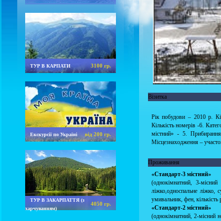
3100 гр.
ТУР В КАРПАТИ
Візитка
Рік побудови – 2010 р. Кіл
Кількість номерів -6. Кате
містний» - 5. Прибирання
від 200 гр.
Екскурсії по Україні
Місцезнаходження – участок
Проживання
«Стандарт-3 містний»
(однокімнатний, 3-місний
ліжко,односпальне ліжко, с
умивальник, фен, кількість 
ТУР В ЗАКАРПАТТЯ (з
4050 гр.
«Стандарт-2 містний»
харчуванням)
(однокімнатний, 2-місний н