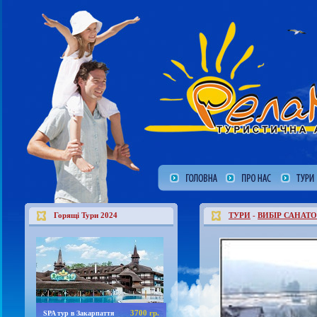
Горящі Тури 2024
ТУРИ
-
ВИБІР САНАТО
3700 гр.
SPA тур в Закарпаття