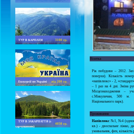
3100 гр.
ТУР В КАРПАТИ
Візитка
Рік побудови – 2012. Зага
поверхи). Кількість номе
«напівлюкс» - 2, «стандарт»
від 200 гр.
Екскурсії по Україні
– 1 раз на 4 дні. Зміна р
Місцезнаходження – уча
с.Микуличин, 500 м. д
Національного парк).
Проживання
Напівлюкс
№1, №4 (однокі
ТУР В ЗАКАРПАТТЯ (з
4050 гр.
кв.) - двоспальне ліжко, д
харчуванням)
умивальник, фен, кількість 