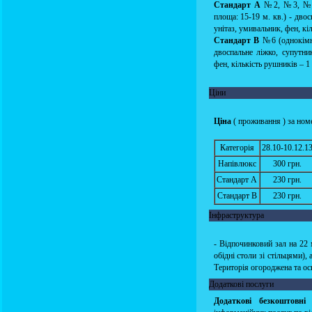
Стандарт А
№2, №3, №5, 
площа: 15-19 м. кв.) - дво
унітаз, умивальник, фен, кі
Стандарт В
№6 (однокімна
двоспальне ліжко, супутни
фен, кількість рушників – 1 
Ціни
Ціна
( проживання ) за номе
Категорія
28.10-10.12.1
Напівлюкс
300 грн.
Стандарт А
230 грн.
Стандарт В
230 грн.
Інфраструктура
- Відпочинковий зал на 22 
обідні столи зі стільцями),
Територія огороджена та ос
Додаткові послуги
Додаткові безкоштовні