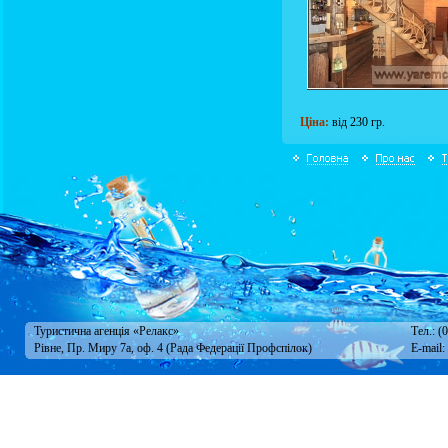
Ціна:
від 230 гр.
Туристична агенція «Релакс»
Тел.: (
Рівне, Пр. Миру 7а, оф. 4 (Рада Федерації Профспілок)
E-mail: