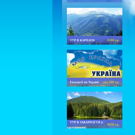
3100 гр.
ТУР В КАРПАТИ
від 200 гр.
Екскурсії по Україні
ТУР В ЗАКАРПАТТЯ (з
4050 гр.
харчуванням)