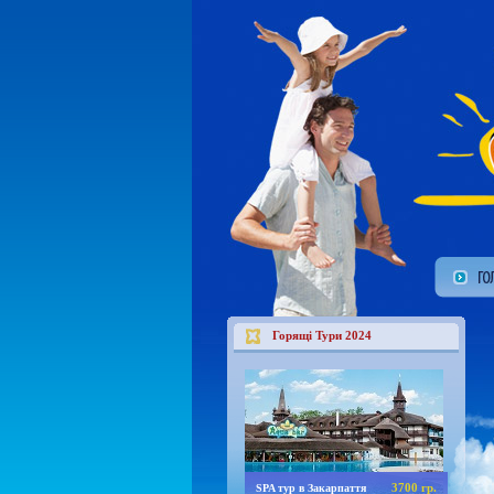
Горящі Тури 2024
3700 гр.
SPA тур в Закарпаття