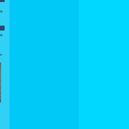
та
их
о-