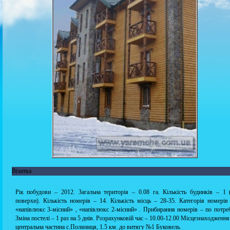
Візитка
Рік побудови – 2012. Загальна територія – 0.08 га. Кількість будинків – 1 
поверхи). Кількість номерів – 14. Кількість місць – 28-35. Категорія номерів
«напівлюкс 3-місний» , «напівлюкс 2-місний» . Прибирання номерів – по потреб
Зміна постелі – 1 раз на 5 днів. Розрахунковій час – 10.00-12.00 Місцезнаходження
центральна частина с.Поляниця, 1.5 км. до витягу №1 Буковель.