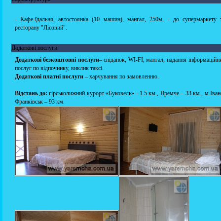
- Кафе-їдальня, автостоянка (10 машин), мангал, 250м. - до супермаркету 
ресторану "Лісовий".
Додаткові послуги
Додаткові безкоштовні послуги
– сніданок, WI-FI, мангал, надання інформаційн
послуг по відпочинку, виклик таксі.
Додаткові платні послуги
– харчування по замовленню.
Відстань до:
гірськолижний курорт «Буковель» - 1.5 км., Яремче – 33 км., м.Іван
Франківськ – 93 км.