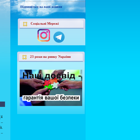
Підпишіться на наші новини
Соціальні Мережі
23 роки на ринку України
(4
 –
і.
 –