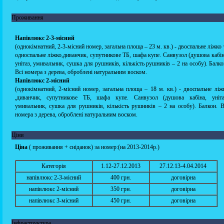
Проживання
Напівлюкс 2-3-місний
(однокімнатний, 2-3-місний номер, загальна площа – 23 м. кв.) - двоспальне ліжко 
односпальне ліжко,диванчик, супутникове ТБ, шафа купе. Санвузол (душова кабін
унітаз, умивальник, сушка для рушників, кількість рушників – 2 на особу). Балко
Всі номера з дерева, оброблені натуральним воском.
Напівлюкс 2-місний
(однокімнатний, 2-місний номер, загальна площа – 18 м. кв.) - двоспальне ліж
,диванчик, супутникове ТБ, шафа купе. Санвузол (душова кабіна, уніта
умивальник, сушка для рушників, кількість рушників – 2 на особу). Балкон. В
номера з дерева, оброблені натуральним воском.
Ціни
Ціна
( проживання + сніданок) за номер:(на 2013-2014р.)
Категорія
1.12-27.12.2013
27.12.13-4.04.2014
напівлюкс 2-3-місний
400 грн.
договірна
напівлюкс 2-місний
350 грн.
договірна
напівлюкс 3-місний
450 грн.
договірна
Інфраструктура