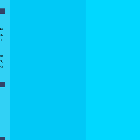
та
а,
н.
ко
з,
сі