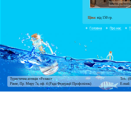
Ціна:
від 150 гр.
Туристична агенція «Релакс»
Тел.: (
Рівне, Пр. Миру 7а, оф. 4 (Рада Федерації Профспілок)
E-mail: