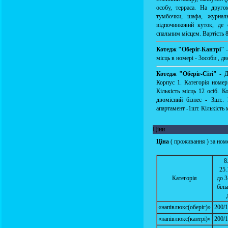
особу, терраса. На друго
тумбочки, шафа, журналь
відпочинковий куток, де
спальним місцем. Вартість 8
Котедж "Оберіг-Кантрі"
-
місць в номері - 3особи , дв
Котедж "Оберіг-Сіті"
- Д
Корпус 1. Категорія номері
Кількість місць 12 осіб. К
двомісний бізнес - 3шт.. 
апартамент -1шт. Кількість 
Ціни
Ціна
( проживання ) за ном
8
25.
Категорія
до 3
біль
«напівлюкс(оберіг)»
200/1
«напівлюкс(кантрі)»
200/1