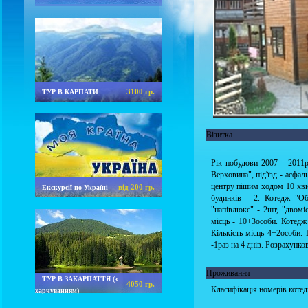
3100 гр.
ТУР В КАРПАТИ
Візитка
Рік побудови 2007 - 2011р
Верховина", під'їзд - асфал
центру пішим ходом 10 хвил
від 200 гр.
Екскурсії по Україні
будинків - 2. Котедж "Об
"напівлюкс" - 2шт, "двомі
місць - 10+3особи. Котедж 
Кількість місць 4+2особи. 
-1раз на 4 днів. Розрахунков
Проживання
ТУР В ЗАКАРПАТТЯ (з
4050 гр.
Класифікація номерів коте
харчуванням)