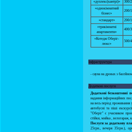
«дуплекс(кантрі)»
300/2
«однокімнатний
200/1
бізнес»
«стандарт»
200/1
«трикімнатні
400/3
апартаменти»
«Котедж Оберіг-
500/4
люкс»
Інфраструктура
- сауна на дровах з басейно
Додаткові послуги
Додаткові безкоштовні п
надання інформаційних пос
на весь період проживання 
автобусні та піші екскурс
"Оберіг" є учасником прое
стійки, мийка , велогараж,
Послуги за додаткову пл
25грн., вечеря 35грн.), ор