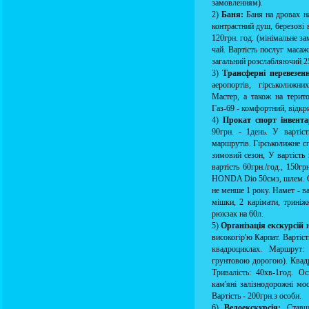
замовленням).
2)
Баня:
Баня на дровах на
контрастний душ, березові 
120грн. год. (мінімальне за
чай. Вартість послуг масаж
загальний розслабляючий 25
3)
Трансферні перевезен
аеропортів, гірськолижн
Мастер, а також на терит
Газ-69 - комфортний, відк
4)
Прокат спорт інвента
90грн. - 1день. У вартіс
маршрутів. Гірськолижне сп
зимовий сезон, У вартість
вартість 60грн./год., 150г
HONDA Dio 50смз, шлем. Об
не менше 1 року. Намет - ва
мішки, 2 карімати, триніж
рюкзак на 60л.
5)
Організація екскурсій
високогір'ю Карпат. Вартіст
квадроциклах. Маршрут:
грунтовою дорогою). Ква
Тривалість: 40хв-1год. О
кам'яні залізнодорожні мос
Вартість - 200грн.з особи.
6)
Велоекскурсія:
Ставши