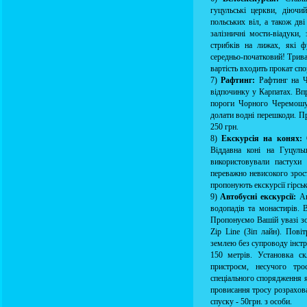
гуцульські церкви, діючий
польських віл, а також дві 
залізничні мости-віадуки,
стрибків на лижах, які фу
середньо-початковий! Тривал
вартість входить прокат спо
7)
Рафтинг:
Рафтинг на Че
відпочинку у Карпатах. Вп
пороги Чорного Черемошу,
долати водні перешкоди. Пр
250 грн.
8)
Екскурсія на конях:
О
Віддавна коні на Гуцуль
використовували пастухи 
переважно невисокого зрост
пропонують екскурсії гірськ
9)
Автобусні екскурсії:
Ав
водопадів та монастирів. 
Пропонуємо Вашій увазі зо
Zip Line (Зіп лайн). Пові
землею без супроводу інстр
150 метрів. Установка ск
пристроєм, несучого тро
спеціального спорядження я
провисання тросу розрахован
спуску - 50грн. з особи.