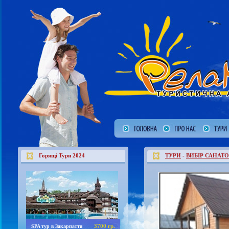
Горящі Тури 2024
ТУРИ
-
ВИБІР САНАТО
3700 гр.
SPA тур в Закарпаття