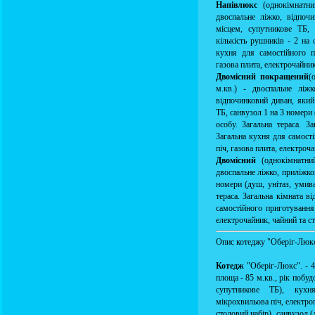
Напівлюкс
(однокімнатни
двоспальне ліжко, відпо
місцем, супутникове ТБ, 
кількість рушників - 2 на
кухня для самостійного п
газова плита, електрочайник
Двомісний покращений
(
м.кв.) - двоспальне ліж
відпочинковий диван, яки
ТБ, санвузол 1 на 3 номери 
особу. Загальна тераса. З
Загальна кухня для самості
піч, газова плита, електроч
Двомісний
(однокімнатни
двоспальне ліжко, приліжко
номери (душ, унітаз, умива
тераса. Загальна кімната в
самостійного приготування 
електрочайник, чайний та ст
Опис котеджу "Оберіг-Люк
Котедж
"Оберіг-Люкс". - 
площа - 85 м.кв., рік побуд
супутникове ТБ), кухн
мікрохвильова піч, електроп
столовий набір), санвузол (