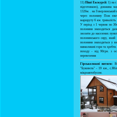
11)
Піші Екскурсії:
1) на г
підготовкою), довжина ма
1326м. . на Говерлянський 
через полонину Пож ежев
маршруту 6 км. тривалість 
У період з 1 червня по 30
полонини знаходяться да
звозити до населених пункт
полонинського сиру, який
полонини знаходяться у ви
навколишні гори та хребти
походу - від 90грн. з ос
перевезення
Гірськолижні витяги:
В
"Буковель" - 19 км., с.Яб
мікроавтобусом.