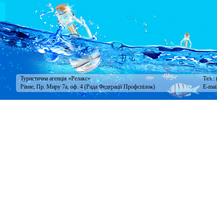
Туристична агенція «Релакс»
Тел.:
Рівне, Пр. Миру 7а, оф. 4 (Рада Федерації Профспілок)
E-mai