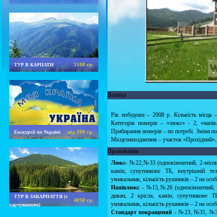
3100 гр.
ТУР В КАРПАТИ
Візитка
Рік побудови – 2008 р. Кількість місць –
Категорія номерів – «люкс» - 2, «напів
Прибирання номерів – по потребі. Зміна пост
від 200 гр.
Екскурсії по Україні
Місцезнаходження – участок «Прохідний», 
Проживання
Люкс
- №22,№33 (однокімнатний, 2-місний
камін, супутникове ТБ, внутрішній тел
умивальник, кількість рушників – 2 на особ
Напівлюкс
- №15,№26 (однокімнатний, 2-
диван, 2 крісла, камін, супутникове ТБ
ТУР В ЗАКАРПАТТЯ (з
4050 гр.
умивальник, кількість рушників – 2 на особ
харчуванням)
Стандарт покращений
- №23, №31, №32 