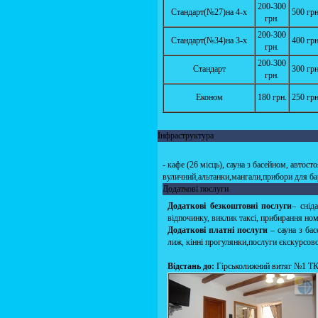
200-300
Стандарт(№27)на 4-х
500 грн
грн.
200-300
Стандарт(№34)на 3-х
400 грн
грн.
200-300
Стандарт
300 грн
грн.
Економ
180 грн.
250 грн
Інфраструктура
- кафе (26 місць), сауна з басейном, автос
вуличний,альтанки,мангали,прибори для ба
Додаткові послуги
Додаткові безкоштовні послуги
– снід
відпочинку, виклик таксі, прибирання ном
Додаткові платні послуги
– сауна з ба
лиж, кінні прогулянки,послуги єкскурсов
Відстань до:
Гірськолижний витяг №1 ТК «