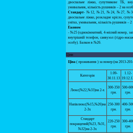
двоспальне ліжко, супутникове ТБ, вну
умивальник, кількість рушників – 2 на осо
Стандарт
- №12, №21, №24, №27, №34(од
двоспальне ліжко, розкладне крісло, супут
унітаз, умивальник, кількість рушників – 
Економ
- №25 (однокімнатний, 4-місний номер, заг
внутрішній телефон, санвузол (гідро-масаж
особу). Балкон в №26.
Ціни
Ціна
( проживання ) за номер:(на 2013-201
1.09-
1.12-
Категорія
30.11.13
19.12.1
300-350
500-60
Люкс(№22,№33)на 2-х
грн.
грн.
Напівлюкс(№15,№26)на
250-300
400-50
2-3х
грн.
грн.
Стандарт
220-250
300-40
покращений(№23, №31,
грн.
грн.
№32)на 2-3х