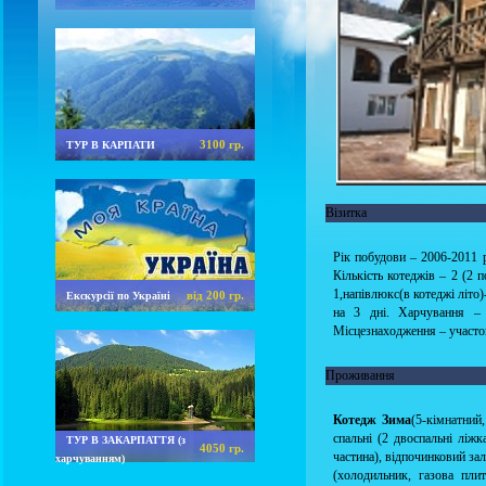
3100 гр.
ТУР В КАРПАТИ
Візитка
Рік побудови – 2006-2011 р.
Кількість котеджів – 2 (2 
1,напівлюкс(в котеджі літо)
від 200 гр.
Екскурсії по Україні
на 3 дні. Харчування – 
Місцезнаходження – участок
Проживання
Котедж Зима
(5-кімнатний
спальні (2 двоспальні ліжк
ТУР В ЗАКАРПАТТЯ (з
4050 гр.
частина), відпочинковий за
харчуванням)
(холодильник, газова плит