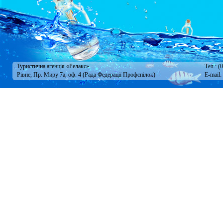
Туристична агенція «Релакс»
Тел.: (
Рівне, Пр. Миру 7а, оф. 4 (Рада Федерації Профспілок)
E-mail: