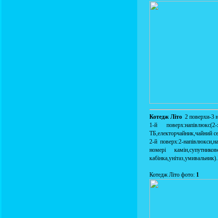
Котедж Літо
2 поверхи-3 
1-й поверх:напівлюкс(
ТБ,електорчайник,чайний се
2-й поверх:2-напівлюкси,н
номері камін,супутников
кабінка,унітаз,умивальник)
Котедж Літо фото:
1