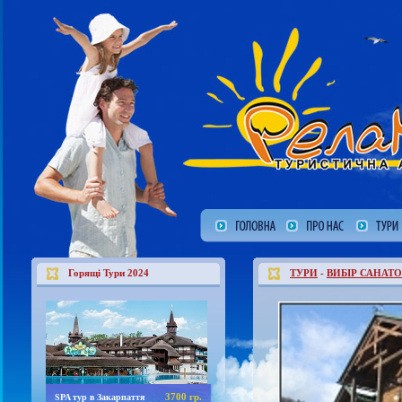
Горящі Тури 2024
ТУРИ
-
ВИБІР САНАТО
3700 гр.
SPA тур в Закарпаття