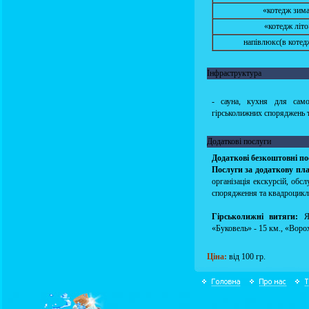
«котедж зим
«котедж літо
напівлюкс(в котедж
Інфраструктура
- сауна, кухня для само
гірськолижних споряджень т
Додаткові послуги
Додаткові безкоштовні по
Послуги за додаткову пл
організація екскурсій, обс
спорядження та квадроцикл
Гірськолижні витяги:
Я
«Буковель» - 15 км., «Ворох
Ціна:
від 100 гр.