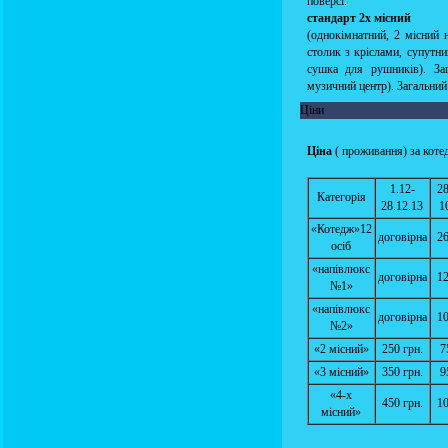
поверсі.
стандарт 2х місний
(однокімнатний, 2 місний н
столик з кріслами, супутни
сушка для рушників). Заг
музичний центр). Загальний 
Ціни
Ціна
( проживання) за коте
1.12-
28
Категорія
28.12.13
1
«Котедж»12
договірна
26
осіб
«напівлюкс
договірна
12
№1»
«напівлюкс
договірна
10
№2»
«2 місний»
250 грн.
7
«3 місний»
350 грн.
9
«4-х
450 грн.
10
місний»