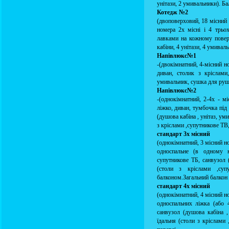
унітази, 2 умивальники). Ба
Котедж №2
(двоповерховий, 18 місний 
номера 2х місні і 4 трьо
лавками на кожному поверс
кабіни, 4 унітази, 4 умивал
Напівлюкс№1
-(двокімнатний, 4-місний но
диван, столик з кріслами
умивальник, сушка для рушн
Напівлюкс№2
-(однокімнатний, 2-4х - м
ліжко, диван, тумбочка під
(душова кабіна , унітаз, ум
з кріслами ,супутникове ТВ
стандарт 3х місний
(однокімнатний, 3 місний но
односпальне (в одному н
супутникове ТБ, санвузол (
(столи з кріслами ,суп
балконом.Загальний балкон 
стандарт 4х місний
(однокімнатний, 4 місний но
односпальних ліжка (або 
санвузол (душова кабіна ,
їдальня (столи з кріслами