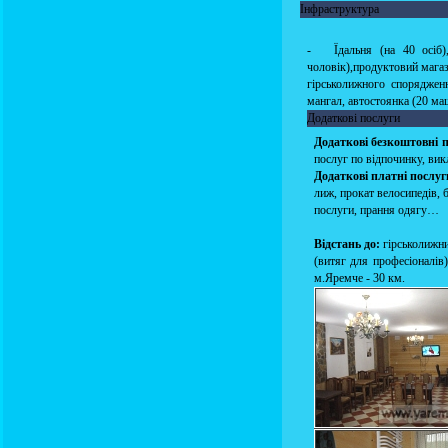
Інфраструктура
- Їдальня (на 40 осіб),
чоловік),продуктовий магази
гірськолижного спорядженн
мангал, автостоянка (20 ма
Додаткові послуги
Додаткові безкоштовні 
послуг по відпочинку, викл
Додаткові платні послуг
лиж, прокат велосипедів, б
послуги, прання одягу…
Відстань до:
гірськолижни
(витяг для професіоналів)
м.Яремче - 30 км.