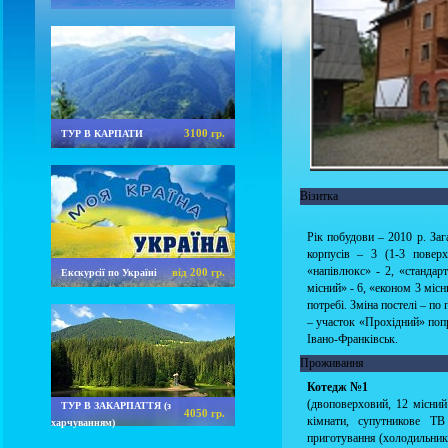
3100 гр.
ТУР В КАРПАТИ
Візитка
Рік побудови – 2010 р. Зага
корпусів – 3 (1-3 повер
«напівлюкс» - 2, «стандарт
від 200 гр.
Екскурсії по Україні
місний» - 6, «економ 3 місн
потребі. Зміна постелі – по
– участок «Прохідний» попр
Івано-Франківськ.
Проживання
Котедж №1
(двоповерховий, 12 місний
ТУР В ЗАКАРПАТТЯ (з
4050 гр.
кімнати, супутникове Т
харчуванням)
приготування (холодильник,