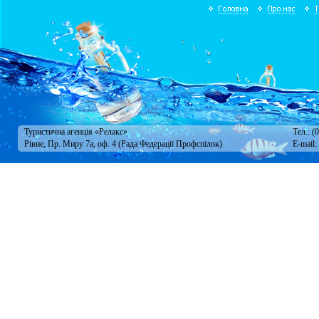
Туристична агенція «Релакс»
Тел.: (
Рівне, Пр. Миру 7а, оф. 4 (Рада Федерації Профспілок)
E-mail: