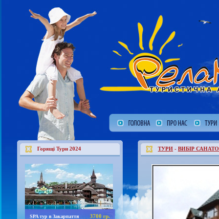
Горящі Тури 2024
ТУРИ
-
ВИБІР САНАТО
3700 гр.
SPA тур в Закарпаття