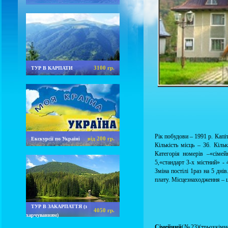
3100 гр.
ТУР В КАРПАТИ
Рік побудови – 1991 р. Капіт
від 200 гр.
Екскурсії по Україні
Кількість місць – 36. Кільк
Категорія номерів –«сімей
5,«стандарт 3-х містний» - 
Зміна постілі 1раз на 5 дні
плату. Місцезнаходження – ц
ТУР В ЗАКАРПАТТЯ (з
4050 гр.
харчуванням)
Сімейний
(№23)(трьохкімна