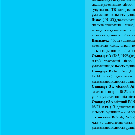
спальні(двоспальне ліжко,
супутникове ТВ, холодильник
умивальник, кількість рушник
Люкс
(№33)(двохкімнатн
спальня(двоспальне ліжко
холодильник,столовий серв
кількість рушників – 2 на ос
Напівлюкс
(№32)(однокімн
двоспальне ліжка, диван, те
кількість рушників – 2 на ос
Стандарт А
(№7, №28)(одн
м.кв.) двоспальні ліжко, 
умивальник, кількість рушник
Стандарт В
(№3, №21,№31)
12-14 м.кв.) двоспальні л
умивальник, кількість рушник
Стандарт 3-х містний А
загальна площа – 16-23 м.кв
унітаз, умивальник, кількіст
Стандарт 3-х містний В
( 
16-23 м.кв.) 3 односпальні
кількість рушників – 2 на ос
3-х містний В
(№26, №27)(о
м.кв.) 3 односпальні ліжка, 
умивальник, кількість рушник