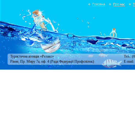
Туристична агенція «Релакс»
Тел.: (
Рівне, Пр. Миру 7а, оф. 4 (Рада Федерації Профспілок)
E-mail: