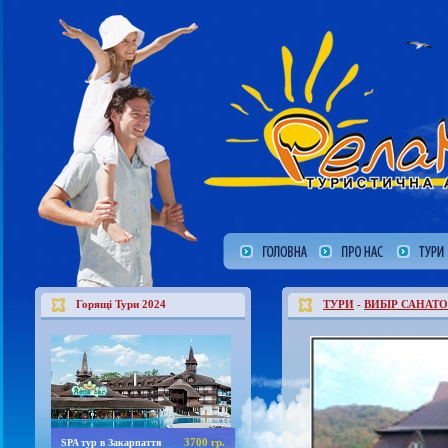
Горящі Тури 2024
ТУРИ
-
ВИБІР САНАТО
3700 гр.
SPA тур в Закарпаття