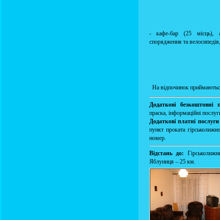
- кафе-бар (25 місць), а
спорядження та велосипедів,
На відпочинок приймаються
Додаткові безкоштовні п
праска, інформаційні послуг
Додаткові платні послуги
пункт проката гірськолижно
номер.
Відстань до:
Гірськолижн
Яблуниця – 25 км.