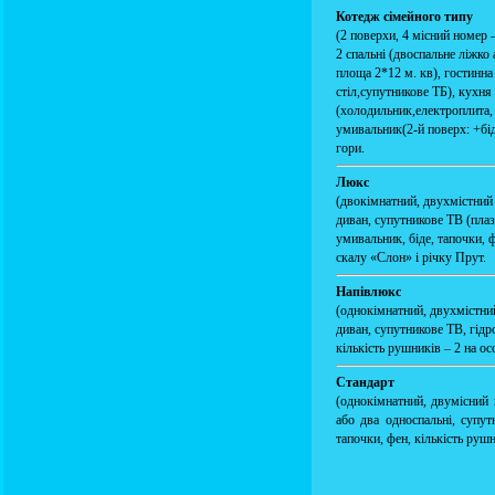
Котедж сімейного типу
(2 поверхи, 4 місний номер –
2 спальні (двоспальне ліжко 
площа 2*12 м. кв), гостинна
стіл,супутникове ТБ), кухня
(холодильник,електроплита, 
умивальник(2-й поверх: +біде
гори.
Люкс
(двокімнатний, двухмістний 
диван, супутникове ТВ (плаз
умивальник, біде, тапочки, ф
скалу «Слон» і річку Прут.
Напівлюкс
(однокімнатний, двухмістний
диван, супутникове ТВ, гідр
кількість рушників – 2 на осо
Стандарт
(однокімнатний, двумісний 
або два односпальні, супут
тапочки, фен, кількість рушн