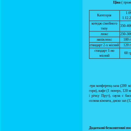
Ціна
( прож
1.0
Категорія
1.12.
котедж сімейного
350-400
типу
люкс
250-300
напівлюкс
180 г
стандарт 2-х місний
120 г
стандарт 1-но
60 г
місний
-три конференц-зала (200 мі
гори), кафе (1 поверх, 120 
і річку Прут), сауна с басе
соляна кімната, диско зал (12
Додаткові безкоштовні по