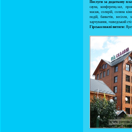
Послуги за додаткову пла
сауна, конференц-зал, про
масаж, солярій, соляна кім
подій, банкетів, весілля,
харчування, «шведський стіл
Гірськолижні витяги:
Ярем