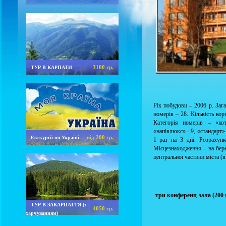
3100 гр.
ТУР В КАРПАТИ
Рік побудови – 2006 р. Загал
номерів – 28. Кількість кор
Категорія номерів – «кот
«напівлюкс» - 9, «стандарт»
від 200 гр.
Екскурсії по Україні
1 раз на 3 дні. Розрахунк
Місцезнаходження – на бере
центральної частини міста (в
-три конференц-зала (200 м
ТУР В ЗАКАРПАТТЯ (з
4050 гр.
харчуванням)