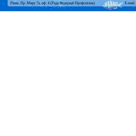
Рівне, Пр. Миру 7а, оф. 4 (Рада Федерації Профспілок)
E-mail: