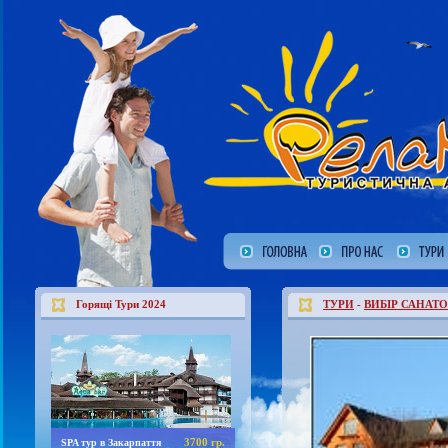
Горящі Тури 2024
ТУРИ
-
ВИБІР САНАТО
3700 гр.
SPA тур в Закарпаття