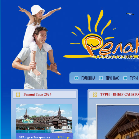
Горящі Тури 2024
ТУРИ
-
ВИБІР САНАТО
3700 гр.
SPA тур в Закарпаття