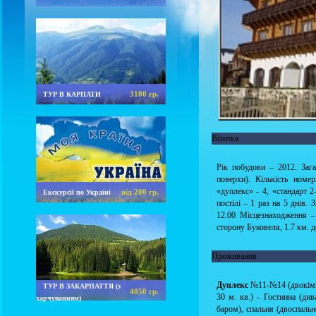
3100 гр.
ТУР В КАРПАТИ
Візитка
Рік побудови – 2012. Зага
поверхи). Кількість номе
«дуплекс» - 4, «стандарт 2
від 200 гр.
Екскурсії по Україні
постілі – 1 раз на 5 днів.
12.00 Місцезнаходження –
сторону Буковеля, 1.7 км. 
Проживання
Дуплекс
№11-№14 (двокімна
ТУР В ЗАКАРПАТТЯ (з
4050 гр.
30 м. кв.) - Гостинна (див
харчуванням)
баром), спальня (двоспальн