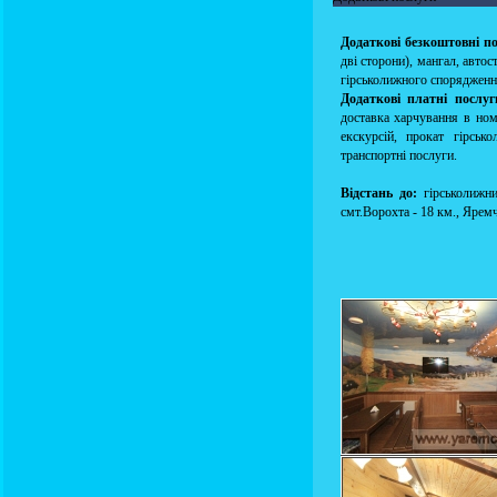
Додаткові безкоштовні п
дві сторони), мангал, авто
гірськолижного спорядженн
Додаткові платні послуг
доставка харчування в номе
екскурсій, прокат гірськ
транспортні послуги.
Відстань до:
гірськолижни
смт.Ворохта - 18 км., Яремч