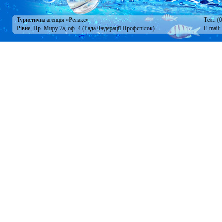
Туристична агенція «Релакс»
Тел.: (
Рівне, Пр. Миру 7а, оф. 4 (Рада Федерації Профспілок)
E-mail: