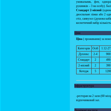
умивальник, фен, однораз
рушників – 3 на особу). Ба
Стандарт 2-місний
(однокі
двоспальне ліжко або 2 одн
стіл, санвузол (душова кабі
косметичний набір кількість
Ціни
Ціна
( проживання) за номе
Категорія
Осіб
1.12-27
Дуплекс
2-4
900 
Стандарт
2
490 
2-місний
2
390 
Котедж
5
1200
Інфраструктура
-ресторан на 2 зали (60 міс
відпочинковий зал.
Додаткові послуги