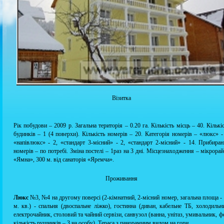
Візитка
Рік побудови – 2009 р. Загальна територія – 0.20 га. Кількість місць – 40. Кількі
будинків – 1 (4 поверхи). Кількість номерів – 20. Категорія номерів – «люкс» -
«напівлюкс» - 2, «стандарт 3-місний» - 2, «стандарт 2-місний» - 14. Прибира
номерів – по потребі. Зміна постелі – 1раз на 3 дні. Місцезнаходження – мікрора
«Ямна», 300 м. від санаторія «Яремча».
Проживання
Люкс
№3, №4 на другому поверсі (2-кімнатний, 2-місний номер, загальна площа -
м. кв.) - спальня (двоспальне ліжко), гостинна (диван, кабельне ТБ, холодильн
електрочайник, столовий та чайний сервізи, санвузол (ванна, унітаз, умивальник, ф
кількість рушників – 3 на особу). Тераса з панорамним видом на гори.