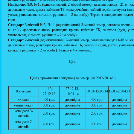
Напівлюкс
№9, №15 (однокімнатний, 2-місний номер, загальна площа - 21 м. кв.
двоспальне ліжко, диван, кабельне ТБ, електрочайник, чайний сервіз, санвузол (ван
унітаз, умивальник, кількість рушників – 2 на особу). Тераса з панорамним видом
гори.
Стандарт 3-місний
№5, №11 (однокімнатний, 3-місний номер, загальна площа -
м. кв.) - двоспальне ліжко, розкладне крісло, кабельне ТБ, санвузол (душ, уніт
умивальник, кількість рушників – 2 на особу).
Стандарт 2-місний
(однокімнатний, 2-місний номер, загальна площа: 11-16 м. кв.
двоспальне ліжко, розкладне крісло, кабельне ТБ, санвузол (душ, унітаз, умивальн
кількість рушників – 2 на особу). Балкон в 4-х номерах.
Ціни
Ціна
( проживання+сніданок) за номер :(на 2013-2014р.)
1.10-
27.12.13-
Категорія
10.01-15.03.14
15.03-20.04.14
27.12.13
10.01.14
«люкс»
400 грн.
договірна
400 грн.
договірна
«напівлюкс»
300 грн.
договірна
300 грн.
договірна
«стандарт 3-
250 грн.
договірна
250 грн.
договірна
місний»
«стандарт 2-
200 грн.
договірна
200 грн.
договірна
місний»