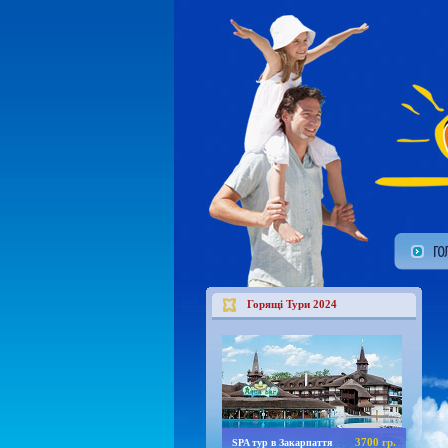
Горящі Тури 2024
3700 гр.
SPA тур в Закарпаття