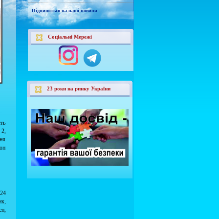
Підпишіться на наші новини
Соціальні Мережі
23 роки на ринку України
сть
 2,
ння
йон
 24
ик,
ен,