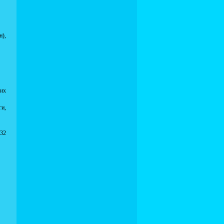
н),
их
ги,
 32