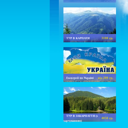
3100 гр.
ТУР В КАРПАТИ
від 200 гр.
Екскурсії по Україні
ТУР В ЗАКАРПАТТЯ (з
4050 гр.
харчуванням)