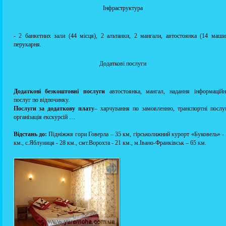
Інфраструктура
- 2 банкетних зали (44 місця), 2 альтанки, 2 мангали, автостоянка (14 маши
перукарня.
Додаткові послуги
Додаткові безкоштовні послуги
автостоянка, мангал, надання інформаційн
послуг по відпочинку.
Послуги за додаткову плату
– харчування по замовленню, транспортні послу
організація екскурсій …
Відстань до:
Підніжжя гори Говерла – 35 км, гірськолижний курорт «Буковель» -
км., с.Яблуниця - 28 км., смт.Ворохта - 21 км., м.Івано-Франківськ – 65 км.