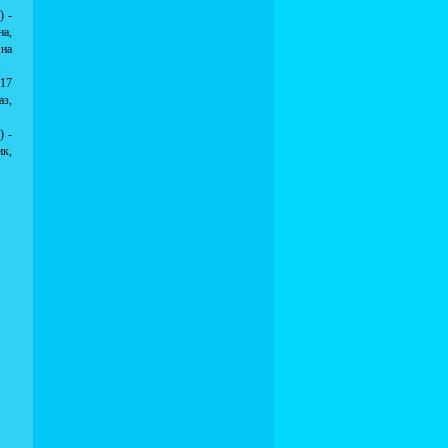
) -
на,
 на
 17
аз,
) -
ик,