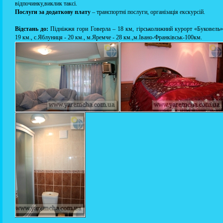
відпочинку,виклик таксі.
Послуги за додаткову плату
– транспортні послуги, організація екскурсій.
Відстань до:
Підніжжя гори Говерла – 18 км, гірськолижний курорт «Буковель»
19 км., с.Яблуниця - 20 км., м.Яремче - 28 км.,м.Івано-Франківськ-100км.