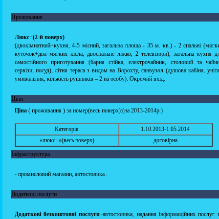
Проживання
Люкс+(2-й поверх)
(двокімнатний+кухня, 4-5 місний, загальна площа - 35 м. кв.) - 2 спальні (мягк
куточок+два мягких кісла, двоспальне ліжко, 2 телевізори), загальна кухня д
самостійного приготування (барна стійка, електрочайник, столовий та чайн
сервізи, посуд), літня тераса з видом на Ворохту, санвузол (душова кабіна, уніта
умивальник, кількість рушників – 2 на особу). Окремий вхід.
Ціни
Ціна
( проживання ) за номер(весь поверх):(на 2013-2014р.)
Категорія
1.10.2013-1.05.2014
«люкс+»(весь поверх)
договірна
Інфраструктура
- промисловий магазин, автостоянка .
Додаткові послуги
Додаткові безкоштовні послуги
–автостоянка, надання інформаційних послуг 