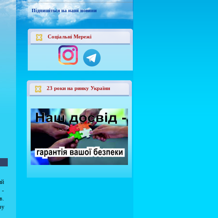
Підпишіться на наші новини
Соціальні Мережі
23 роки на ринку України
ий
 -
в.
зу