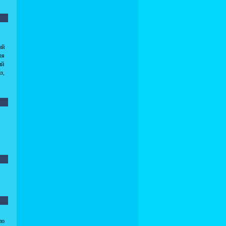
ий
ля
ий
з,
по