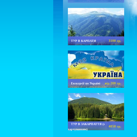
3100 гр.
ТУР В КАРПАТИ
від 200 гр.
Екскурсії по Україні
ТУР В ЗАКАРПАТТЯ (з
4050 гр.
харчуванням)