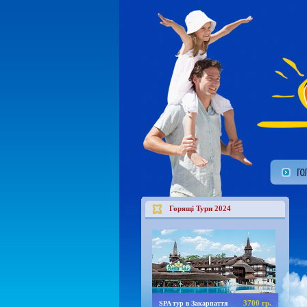
Горящі Тури 2024
3700 гр.
SPA тур в Закарпаття