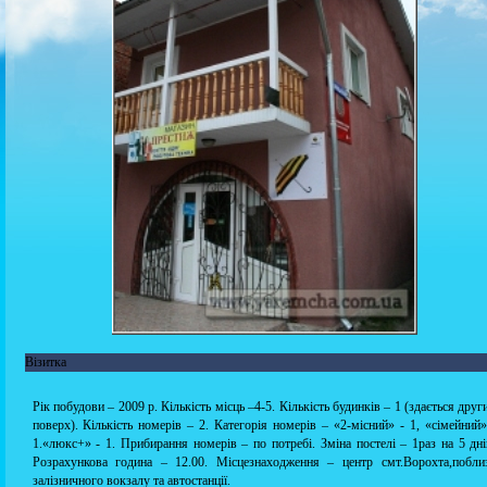
Візитка
Рік побудови – 2009 р. Кількість місць –4-5. Кількість будинків – 1 (здається друг
поверх). Кількість номерів – 2. Категорія номерів – «2-місний» - 1, «сімейний»
1.«люкс+» - 1. Прибирання номерів – по потребі. Зміна постелі – 1раз на 5 дні
Розрахункова година – 12.00. Місцезнаходження – центр смт.Ворохта,побли
залізничного вокзалу та автостанції.