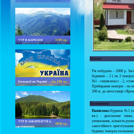
3100 гр.
ТУР В КАРПАТИ
Візитка
Рік побудови – 2008 р. Зага
будинків – 2 ( по 2 поверх
№1 - «напівлюкс» - 2, «стан
від 200 гр.
Екскурсії по Україні
Прибирання номерів – по пот
200 м. до автостанції «Ярем
Проживання
Напівлюкс:
будинок №1 (од
кв.) - двоспальне ліжко,
умивальник, кількість рушни
ТУР В ЗАКАРПАТТЯ (з
4050 гр.
самостійного приготування
харчуванням)
будинку поверхи ізольован