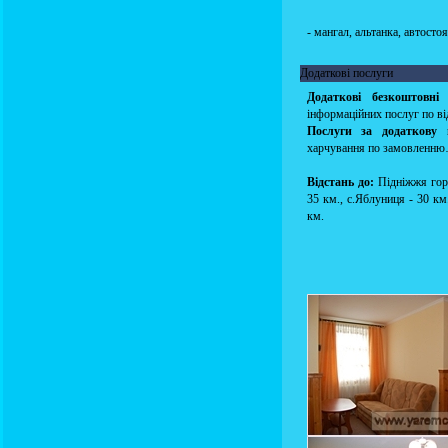
- мангал, альтанка, автосто
Додаткові послуги
Додаткові безкоштовні
інформаційних послуг по в
Послуги за додаткову 
харчування по замовленн
Відстань до:
Підніжжя гори
35 км., с.Яблуниця - 30 км
км.