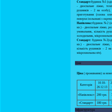
Стандарт:
будинок №1 (одн
- двоспальне ліжко, теле
рушників – 2 на особу), 
приготування (газова пли
поверхи ізольовані з окре
Напівлюкс:
будинок №2 (од
кв.) - двоспальне ліжко, р
умивальник, кількість руш
холодильник, мікрохвильова
Стандарт:
будинок №2(одно
кв.) - двоспальне ліжко,
кількість рушників – 2 на 
мікрохвильова піч).
Ціни
Ціна
( проживання) за номер
10.10-
2
Категорія
26.12.13
«Напівлюкс»
200 грн.
«Стандарт»
180 грн.
Інфраструктура