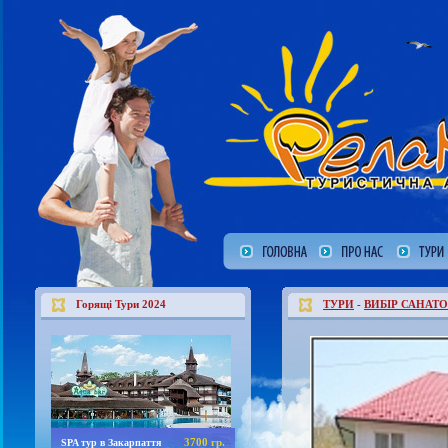
Горящі Тури 2024
ТУРИ
-
ВИБІР САНАТО
3700 гр.
SPA тур в Закарпаття