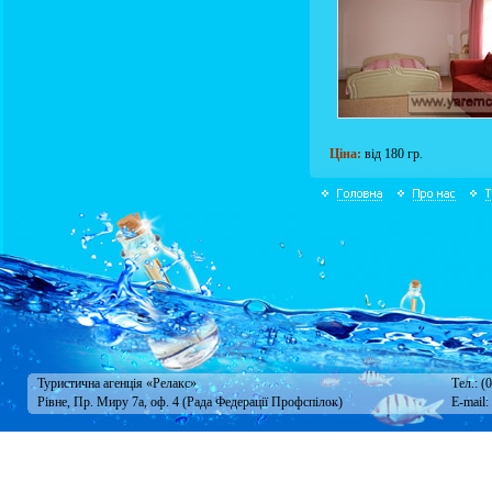
Ціна:
від 180 гр.
Туристична агенція «Релакс»
Тел.: (
Рівне, Пр. Миру 7а, оф. 4 (Рада Федерації Профспілок)
E-mail: