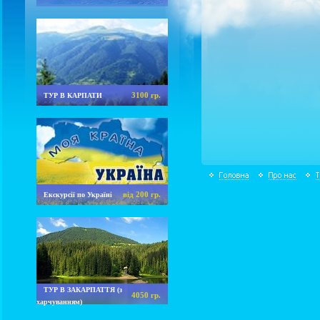
3100 гр.
ТУР В КАРПАТИ
від 200 гр.
Екскурсії по Україні
ТУР В ЗАКАРПАТТЯ (з
4050 гр.
харчуванням)