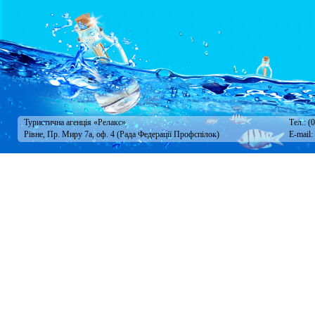
Туристична агенція «Релакс»
Тел.: (
Рівне, Пр. Миру 7а, оф. 4 (Рада Федерації Профспілок)
E-mail: