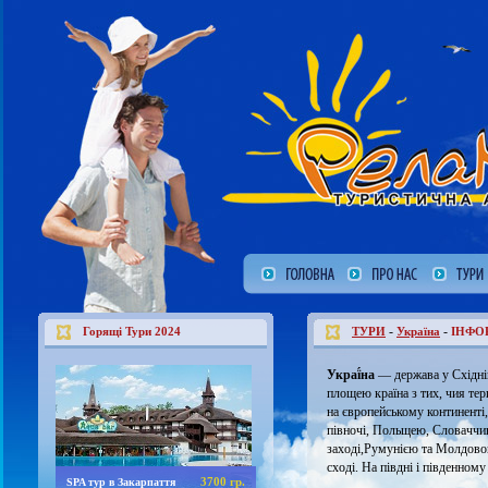
-
-
Горящі Тури 2024
ТУРИ
Україна
ІНФО
Украї́на
—
держава
у
Східні
площею країна з тих, чия те
на
європейському
континенті
півночі,
Польщею
,
Словаччи
заході,
Румунією
та
Молдов
сході. На півдні і південном
3700 гр.
SPA тур в Закарпаття