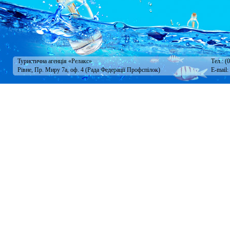
Туристична агенція «Релакс»
Тел.: (
Рівне, Пр. Миру 7а, оф. 4 (Рада Федерації Профспілок)
E-mail: