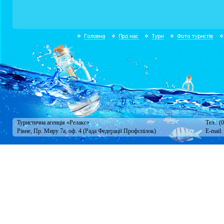
Туристична агенція «Релакс»
Тел.: (
Рівне, Пр. Миру 7а, оф. 4 (Рада Федерації Профспілок)
E-mail: