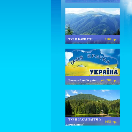
3100 гр.
ТУР В КАРПАТИ
від 200 гр.
Екскурсії по Україні
ТУР В ЗАКАРПАТТЯ (з
4050 гр.
харчуванням)