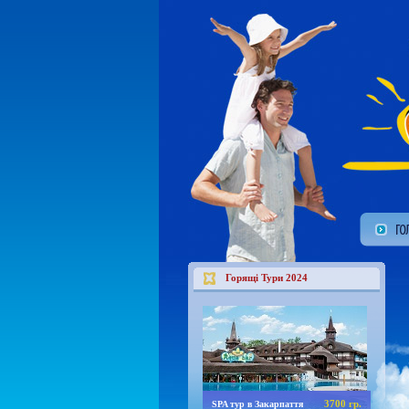
Горящі Тури 2024
3700 гр.
SPA тур в Закарпаття